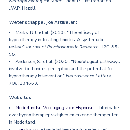
Neurophysiological Model”
door P.J. Jastreboff en
J.W.P. Hazell.
Wetenschappelijke Artikelen:
Marks, N.J., et al. (2019). “The efficacy of
hypnotherapy in treating tinnitus: A systematic
review.”
Journal of Psychosomatic Research
, 120, 85-
95.
Anderson, S., et al. (2020). “Neurological pathways
involved in tinnitus perception and the potential for
hypnotherapy intervention.”
Neuroscience Letters
,
706, 134663.
Websites:
Nederlandse Vereniging voor Hypnose
– Informatie
over hypnotherapiepraktijken en erkende therapeuten
in Nederland.
Tinnitus.org
– Gedetailleerde informatie over